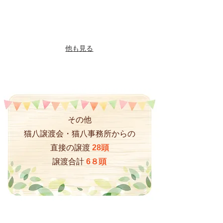
し
し
他も見る
その他
猫八譲渡会・猫八事務所からの
直接の譲渡
28
頭
譲渡合計
6８頭